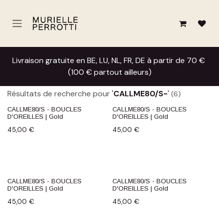
Se rendre au contenu
Livraison gratuite en BE, LU, NL, FR, DE à partir de 70 €
(100 € partout ailleurs)
Résultats de recherche pour
'
CALLME80/S-
'
(6)
CALLME80/S - BOUCLES
CALLME80/S - BOUCLES
D'OREILLES | Gold
D'OREILLES | Gold
45,00
€
45,00
€
CALLME80/S - BOUCLES
CALLME80/S - BOUCLES
D'OREILLES | Gold
D'OREILLES | Gold
45,00
€
45,00
€