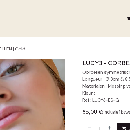
SUMMER 26
LA MAISON MP
LOOKBOOKS
LLEN | Gold
LUCY3 - OORBEL
Oorbellen symmetrisch 
Longueur : Ø 3cm & 8,
Materialen : Messing v
Kleur :
Ref : LUCY3-ES-G
65,00
€
(Inclusief btw