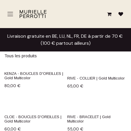
Se rendre au contenu
Livraison gratuite en BE, LU, NL, FR, DE à partir de 70 €
(100 € partout ailleurs)
Tous les produits
KENZA - BOUCLES D'OREILLES |
Gold Multicolor
RIVE - COLLIER | Gold Multicolor
80,00
€
65,00
€
CLOE - BOUCLES D'OREILLES |
RIVE - BRACELET | Gold
Gold Multicolor
Multicolor
60,00
€
55,00
€