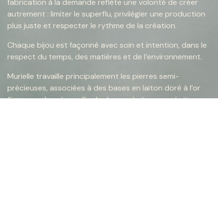
fabrication à la demande reflète une volonté de créer
autrement : limiter le superflu, privilégier une production
plus juste et respecter le rythme de la création.
Chaque bijou est façonné avec soin et intention, dans le
respect du temps, des matières et de l’environnement.
Murielle travaille principalement les pierres semi-
précieuses, associées à des bases en laiton doré à l’or
fin ou en plaqué or, afin de donner à chaque création
une personnalité unique. Pour vous accompagner dans le
temps, nous partageons également des conseils
d’entretien afin de préserver durablement l’éclat de vos
bijoux et de les garder beaux, jour après jour.
CONSEILS D'ENTRETIEN