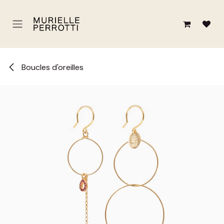
Se rendre au contenu
Boucles d'oreilles