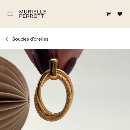
Se rendre au contenu
Boucles d'oreilles