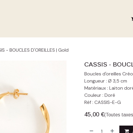
SUMMER 26
LA MAISON MP
LOOKBOOKS
IS - BOUCLES D'OREILLES | Gold
CASSIS - BOUCL
Boucles d'oreilles Cr
Longueur : Ø 3,5 cm
Matériaux : Laiton doré 
Couleur : Doré
Réf : CASSIS-E-G
45,00
€
(Toutes taxes