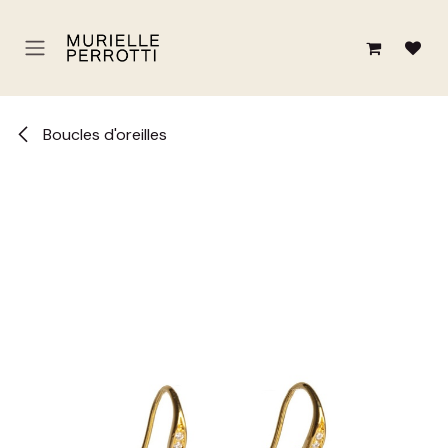
Se rendre au contenu
Boucles d'oreilles