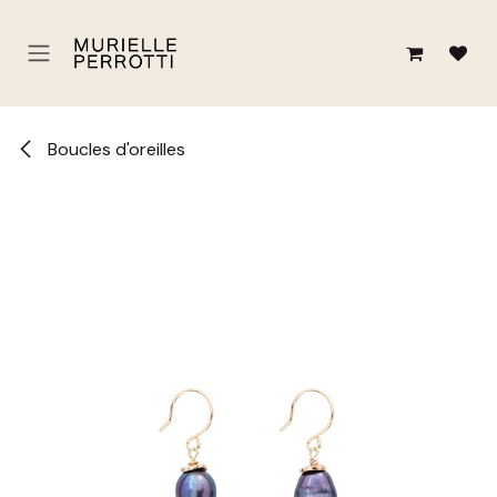
Se rendre au contenu
Boucles d'oreilles