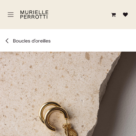
Se rendre au contenu
Boucles d'oreilles