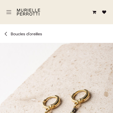
Se rendre au contenu
Boucles d'oreilles